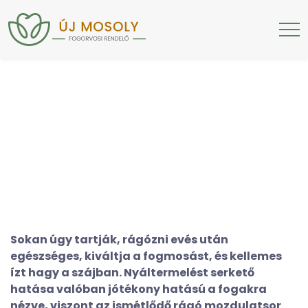
Sokan úgy tartják, rágózni evés után
egészséges, kiváltja a fogmosást, és kellemes
ízt hagy a szájban. Nyáltermelést serkető
hatása valóban jótékony hatású a fogakra
nézve, viszont az ismétlődő rágó mozdulatsor