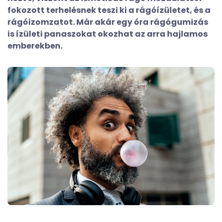
fokozott terhelésnek teszi ki a rágóízületet, és a
rágóizomzatot. Már akár egy óra rágógumizás
is ízületi panaszokat okozhat az arra hajlamos
emberekben.