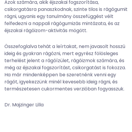
Azok számára, akik éjszakai fogszorítása,
csikorgatásra panaszkodnak, szinte tilos is rágógumit
rágni, ugyanis egy tanulmány összefüggést vélt
felfedezni a nappali rágógumizás mintázata, és az
éjszakai rágóizom-aktivitás mögött.
Összefoglalva tehát a leírtakat, nem javasolt hosszú
ideig és gyakran rágózni, mert egyrész fölösleges
terhelést jelent a rágóízület, rágóizmok számára, és
még az éjszakai fogszorítást, csikorgatást is fokozza.
Ha már mindenképpen be szeretnénk venni egy
rágót, igyekezzünk minél kevesebb ideig rágni, és
természetesen cukormentes verzióban fogyasszuk.
Dr. Majzinger Lilla